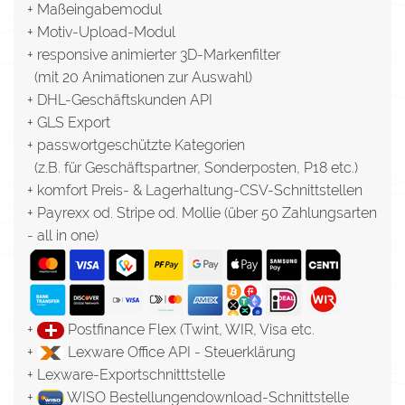
+ Maßeingabemodul
+ Motiv-Upload-Modul
+ responsive animierter 3D-Markenfilter
(mit 20 Animationen zur Auswahl)
+ DHL-Geschäftskunden API
+ GLS Export
+ passwortgeschützte Kategorien
(z.B. für Geschäftspartner, Sonderposten, P18 etc.)
+ komfort Preis- & Lagerhaltung-CSV-Schnittstellen
+ Payrexx od. Stripe od. Mollie (über 50 Zahlungsarten
- all in one)
+
Postfinance Flex (Twint, WIR, Visa etc.
+
Lexware Office API - Steuerklärung
+ Lexware-Exportschnitttstelle
+
WISO Bestellungendownload-Schnittstelle