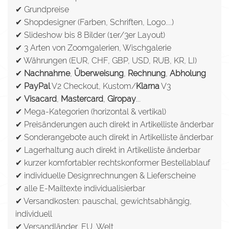
✔ Grundpreise
✔ Shopdesigner (Farben, Schriften, Logo....)
✔ Slideshow bis 8 Bilder (1er/3er Layout)
✔ 3 Arten von Zoomgalerien, Wischgalerie
✔ Währungen (EUR, CHF, GBP, USD, RUB, KR, LI)
✔
Nachnahme
,
Überweisung
,
Rechnung
,
Abholung
✔
PayPal
V2 Checkout, Kustom/
Klarna
V3
✔
Visacard
,
Mastercard
,
Giropay
...
✔ Mega-Kategorien (horizontal & vertikal)
✔ Preisänderungen auch direkt in Artikelliste änderbar
✔ Sonderangebote auch direkt in Artikelliste änderbar
✔ Lagerhaltung auch direkt in Artikelliste änderbar
✔ kurzer komfortabler rechtskonformer Bestellablauf
✔ individuelle Designrechnungen & Lieferscheine
✔ alle E-Mailtexte individualisierbar
✔ Versandkosten: pauschal, gewichtsabhängig,
individuell
✔ Versandländer, EU, Welt