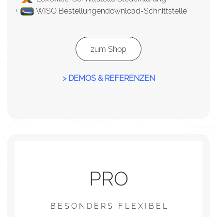
+
WISO Bestellungendownload-Schnittstelle
zum Shop
> DEMOS & REFERENZEN
PRO
B E S O N D E R S F L E X I B E L