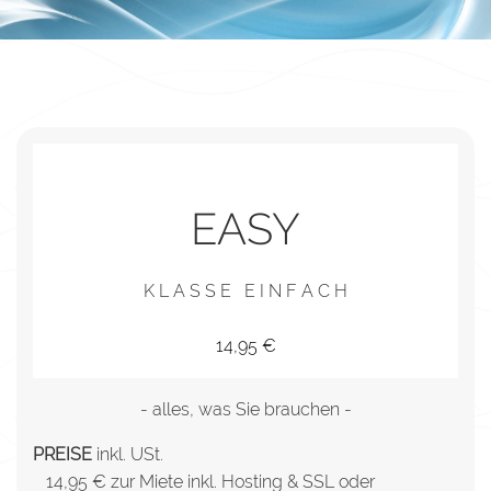
EASY
K L A S S E E I N F A C H
14,95 €
- alles, was Sie brauchen -
PREISE
inkl. USt.
14,95 € zur Miete inkl. Hosting & SSL oder