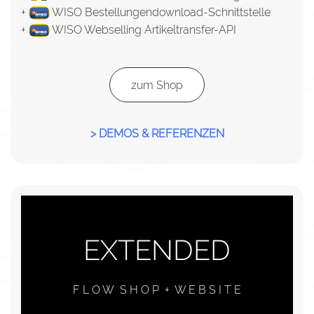
+
WISO Bestellungendownload-Schnittstelle
+
WISO Webselling Artikeltransfer-API
zum Shop
> DEMOS & REFERENZEN
EXTENDED
F L O W S H O P + W E B S I T E