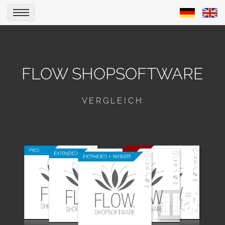
FLOW SHOPSOFTWARE
V E R G L E I C H: